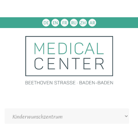
DE
EN
FR
RU
ZH
AR