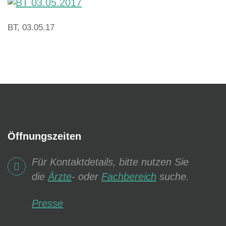
BT, 03.05.17
Öffnungszeiten
Für Kontaktdetails, bitte nutzen Sie
die
Ärzte
- oder
Fachbereich
suche.
Presse