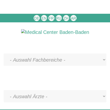
DE
EN
FR
RU
ZH
AR