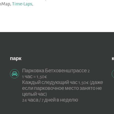
imMap,
Time-Laps
,
парк
Парковка Бетховенштрассе 2
1 час = 1,50€
Каждый следующий час 1,50€ (даже
если парковочное место занято не
целый час)
24 часа / 7 дней в неделю