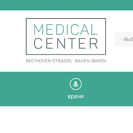
- в
врачи
врачи