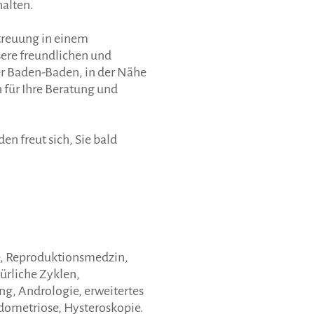
halten.
etreuung in einem
ere freundlichen und
er Baden-Baden, in der Nähe
 für Ihre Beratung und
 freut sich, Sie bald
, Reproduktionsmedzin,
atürliche Zyklen,
ung, Andrologie, erweitertes
ometriose, Hysteroskopie.