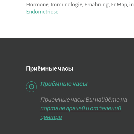
Hormone, Immunologie, Ernährung, Er Map, 
Endometriose
Приёмные
часы
Приёмные часы
Приёмные часы Вы найдёте на
портале врачей и отделений
центра
.