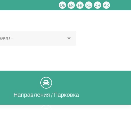
DE
EN
FR
RU
ZH
AR
ачи -
Направления / Парковка
Направления / Парковка