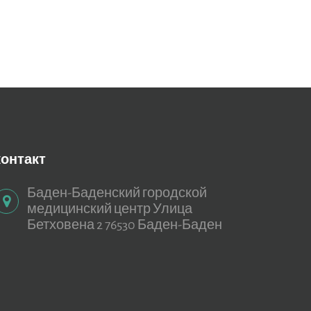
контакт
Баден-Баденский городской
медицинский центр Улица
Бетховена 2 76530 Баден-Баден