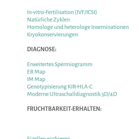
In-vitro-Fertilisation (IVF/ICSI)
Natürliche Zyklen
Homologe und heterologe Inseminationen
Kryokonservierungen
DIAGNOSE:
Erweitertes Spermiogramm
ER Map
IM Map
Genotypisierung KIR-HLA-C
Moderne Ultraschalldiagnostik 3D/4D
FRUCHTBARKEIT-ERHALTEN:
Eizellen einfrieren