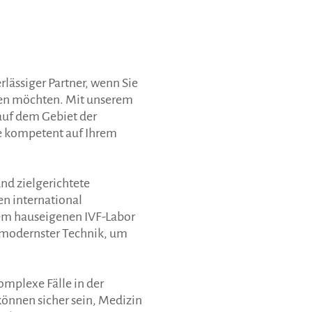
lässiger Partner, wenn Sie
hen möchten. Mit unserem
auf dem Gebiet der
ie kompetent auf Ihrem
nd zielgerichtete
en international
em hauseigenen IVF-Labor
 modernster Technik, um
omplexe Fälle in der
können sicher sein, Medizin